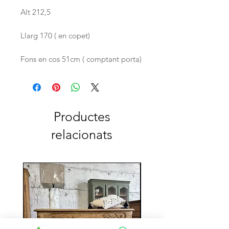
Alt 212,5
Llarg 170 ( en copet)
Fons en cos 51cm ( comptant porta)
Productes
relacionats
Reservada