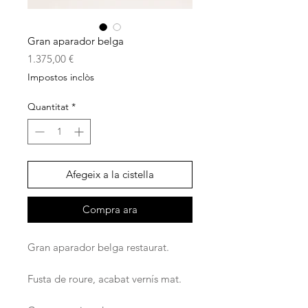
Gran aparador belga
Price
1.375,00 €
Impostos inclòs
Quantitat
*
Afegeix a la cistella
Compra ara
Gran aparador belga restaurat.
Fusta de roure, acabat vernís mat.