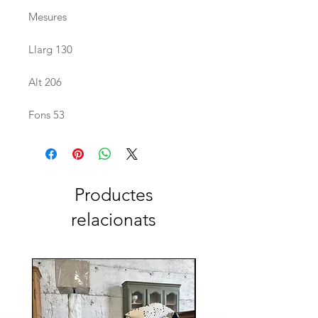
Mesures
Llarg 130
Alt 206
Fons 53
Productes
relacionats
Reservada