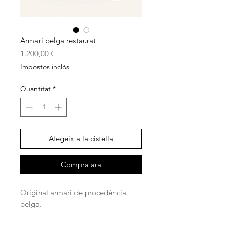
Armari belga restaurat
Price
1.200,00 €
Impostos inclòs
Quantitat
*
Afegeix a la cistella
Compra ara
Original armari de procedència
belga.