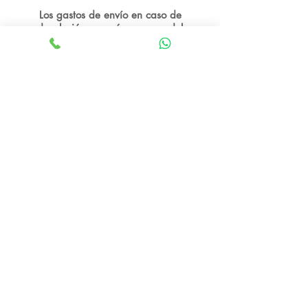
Los gastos de envío en caso de
devolución correrán a cargo del
comprador a excepción si resulta dañado
por el transporte, en ese caso deberrá
notificarlo en el momento de la entrega
Aviso Legal
Envíos
y
Tienda
devoluciones
Nosotros
Política de
Contacto
privacidad