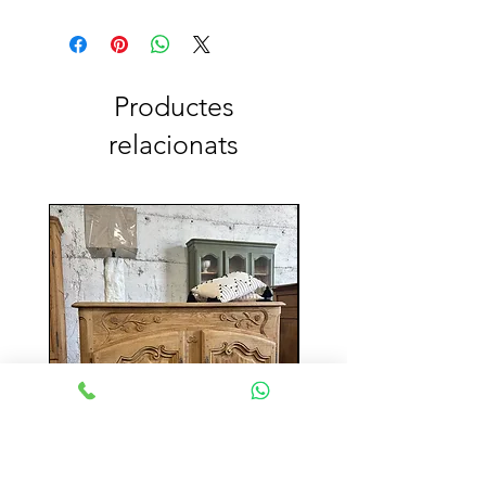
Productes
relacionats
Reservada
Aparador roble