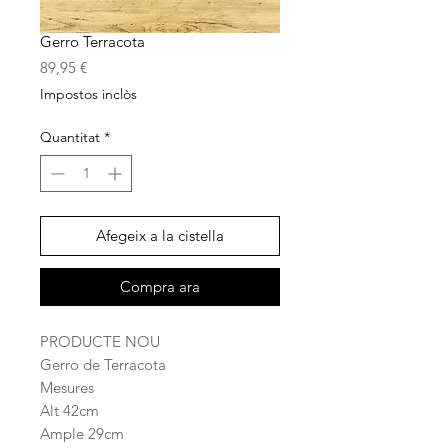
Gerro Terracota
Price
89,95 €
Impostos inclòs
Quantitat
*
Afegeix a la cistella
Compra ara
PRODUCTE NOU
Gerro de Terracota
Mesures
Alt 42cm
Ample 29cm